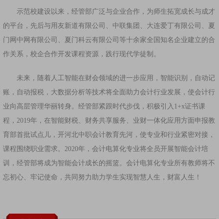
示范校建设以来，经管部广泛与企业合作，为师生拓宽成长与成才
的平台，先后与用友新道有限公司、中联集团、大连爱丁有限公司、夏
门网中网有限公司、夏门科云有限公司等十余家全国知名企业建立的合
作关系，校企合作开发课程资源，践行现代学徒制。
未来，随着人工智能在财会领域的进一步应用，智能识别，自动记
账，自动报税，大数据分析等技术将全面助力会计行业发展，使会计行
业向高层管理华丽转身。经管部紧跟时代步伐，积极引入1+x证书课
程，2019年，在智能财税、财务共享服务、业财一体化应用方面申报教
育部首批试点儿，开河北中职会计教育先河，使专业和行业紧密对接，
课程围绕职业需求。2020年，会计电算化专业将全员开展智能会计培
训，经管部将成为智能会计成长的摇篮。会计电算化专业所有教师将不
忘初心、牢记使命，共同努力助力学生实现智慧人生，财富人生！